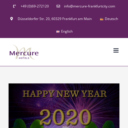
Skip
+49 (0)69-272120
info@mercure-frankfurtcity.com
to
Düsseldorfer Str. 20, 60329 Frankfurt am Main
Deutsch
content
English
View
Larger
Image