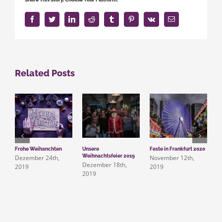
Facebook
Twitter
LinkedIn
Reddit
Tumblr
Pinterest
Vk
Email
Related Posts
Frohe Weihanchten
Unsere
Feste in Frankfurt 2020
Wi
Weihnachtsfeier 2019
P
Dezember 24th,
November 12th,
07
Dezember 18th,
2019
2019
N
2019
2