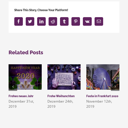
Share This Story, Choose Your Platform!
Facebook
Twitter
LinkedIn
Reddit
Tumblr
Pinterest
Vk
Email
Related Posts
Frohes neues Jahr
Frohe Weihanchten
Feste in Frankfurt 2020
Wi
P
Dezember 31st,
Dezember 24th,
November 12th,
07
2019
2019
2019
N
2