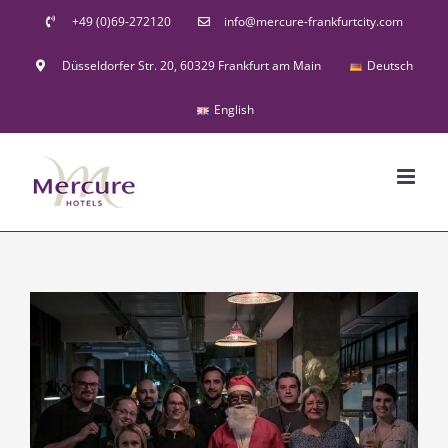
Skip
+49 (0)69-272120
info@mercure-frankfurtcity.com
to
Düsseldorfer Str. 20, 60329 Frankfurt am Main
Deutsch
content
English
View
Larger
Image