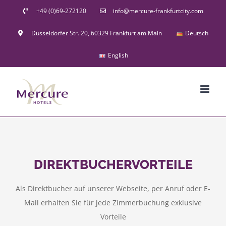
Skip
+49 (0)69-272120
info@mercure-frankfurtcity.com
to
Düsseldorfer Str. 20, 60329 Frankfurt am Main
Deutsch
content
English
DIREKTBUCHERVORTEILE
Als Direktbucher auf unserer Webseite, per Anruf oder E-
Mail erhalten Sie für jede Zimmerbuchung exklusive
Vorteile