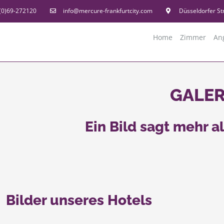
(0)69-272120
info@mercure-frankfurtcity.com
Düsseldorfer St
Home
Zimmer
An
GALER
Ein Bild sagt mehr a
Bilder unseres Hotels