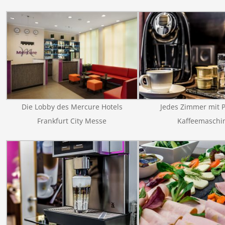
Die Lobby des Mercure Hotels
Jedes Zimmer mit P
Frankfurt City Messe
Kaffeemaschi