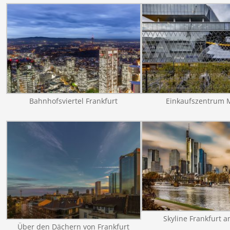
Bahnhofsviertel Frankfurt
Einkaufszentrum M
Skyline Frankfurt 
Über den Dächern von Frankfurt