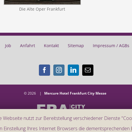
Die Alte Oper Frankfurt
Job
Anfahrt
Kontakt
Sitemap
Impressum / AGBs
©
2026 |
Mercure Hotel Frankfurt City Messe
e Webseite nutzt zur Bereitstellung verschiedener Dienste "Cook
A Member of Frankfurt City Hotels
en Einstellung Ihres Internet Browsers die dementsprechenden