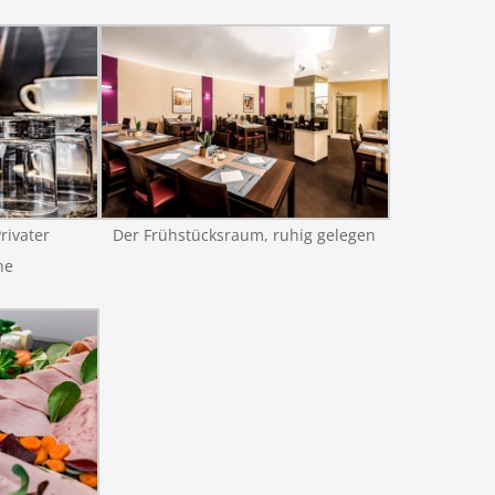
rivater
Der Frühstücksraum, ruhig gelegen
ne