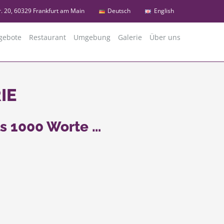
r. 20, 60329 Frankfurt am Main
Deutsch
English
gebote
Restaurant
Umgebung
Galerie
Über uns
IE
ls 1000 Worte …